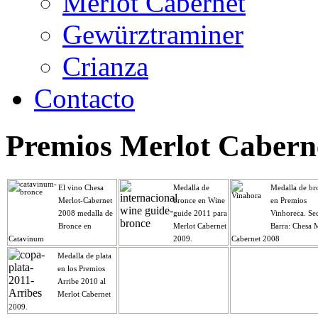
Merlot Cabernet
Gewürztraminer
Crianza
Contacto
Premios Merlot Cabern
El vino Chesa
Medalla de
Medalla de br
Merlot-Cabernet
bronce en Wine
en Premios
2008 medalla de
guide 2011 para
Vinhoreca. Se
Bronce en
Merlot Cabernet
Barra: Chesa 
Catavinum
2009.
Cabernet 2008
Medalla de plata
en los Premios
Arribe 2010 al
Merlot Cabernet
2009.