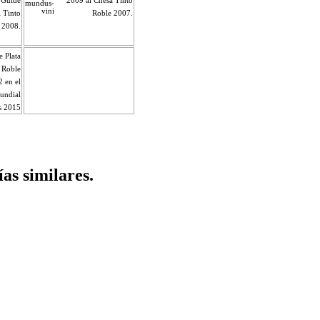
 Guide
2009 al Chesa Tinto
l Tinto
Roble 2007.
 2008.
e Plata
 Roble
 en el
undial
s 2015
ías similares.