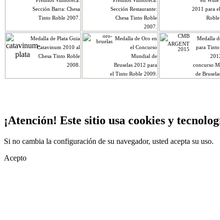
Premios Vinhoreca.
Premios Vinhoreca.
en Wine
Sección Barra: Chesa
Sección Restaurante:
2011 para e
Tinto Roble 2007.
Chesa Tinto Roble
Roble
2007.
Medalla de Plata Guia
Medalla de Oro en
Medalla d
Catavinum 2010 al
el Concurso
para Tinto
Chesa Tinto Roble
Mundial de
2012
2008.
Bruselas 2012 para
concurso M
el Tinto Roble 2009.
de Brusela
¡Atención! Este sitio usa cookies y tecnolog
Si no cambia la configuración de su navegador, usted acepta su uso.
Acepto