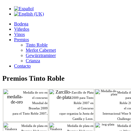
Bodega
Viñedos
Vinos
Premios
Tinto Roble
Merlot Cabernet
Gewürztraminer
Crianza
Contacto
Premios Tinto Roble
Medalla de oro en
Zarcillo de Plata
Medalla d
el concurso
2009 para Tinto
par
Mundial de
Roble 2007 en
Roble 2
Bruselas 2009
el Concurso
el c
.
para el Tinto Roble 2007
cque organiza la Junta de
Internacional Wine M
Castilla y Leon.
Challenge
Medalla de plata en
Medalla de plata en
Medalla d