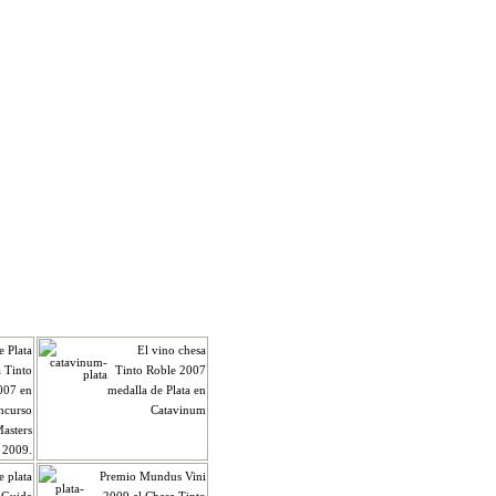
e Plata
El vino chesa
a Tinto
Tinto Roble 2007
007 en
medalla de Plata en
oncurso
Catavinum
asters
 2009.
e plata
Premio Mundus Vini