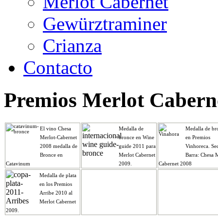
Merlot Cabernet
Gewürztraminer
Crianza
Contacto
Premios Merlot Cabern
El vino Chesa
Medalla de
Medalla de br
Merlot-Cabernet
bronce en Wine
en Premios
2008 medalla de
guide 2011 para
Vinhoreca. Se
Bronce en
Merlot Cabernet
Barra: Chesa 
Catavinum
2009.
Cabernet 2008
Medalla de plata
en los Premios
Arribe 2010 al
Merlot Cabernet
2009.